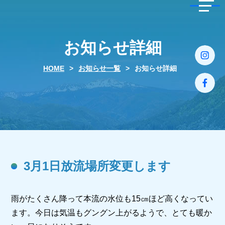
toggle
naviga
お知らせ詳細
HOME
>
お知らせ一覧
>
お知らせ詳細
3月1日放流場所変更します
雨がたくさん降って本流の水位も15㎝ほど高くなってい
ます。今日は気温もグングン上がるようで、とても暖か