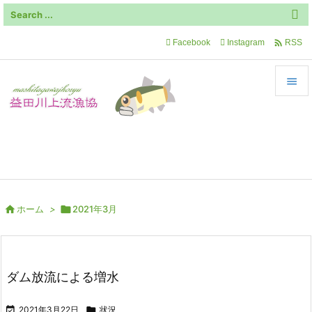

Facebook
Instagram
RSS


メニュ
飛騨川最上流部の自然豊かな地域です

サイド

前へ

ホーム
>

2021年3月

次へ

検索
ダム放流による増水

2021年3月22日

状況