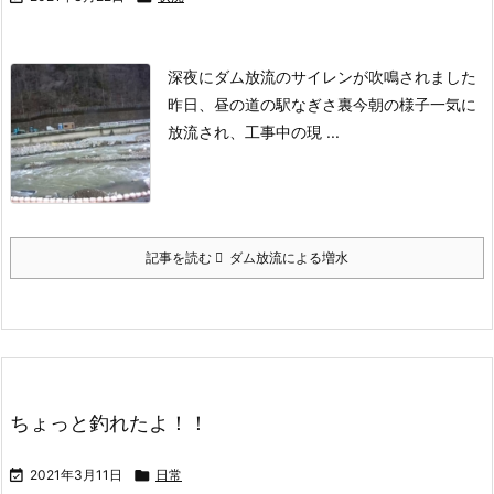
深夜にダム放流のサイレンが吹鳴されました
昨日、昼の道の駅なぎさ裏
今朝の様子
一気に
放流され、工事中の現 ...
記事を読む
ダム放流による増水
ちょっと釣れたよ！！

2021年3月11日

日常