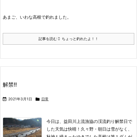
あまご、いわな高根で釣れました。
記事を読む
ちょっと釣れたよ！！
解禁!!

2021年3月1日

日常
今日は、益田川上流漁協の渓流釣り解禁日で
した
天気は快晴！
久々野・朝日は雪がなく、
秋神も締まったゆきでした
高根は第１ダムが