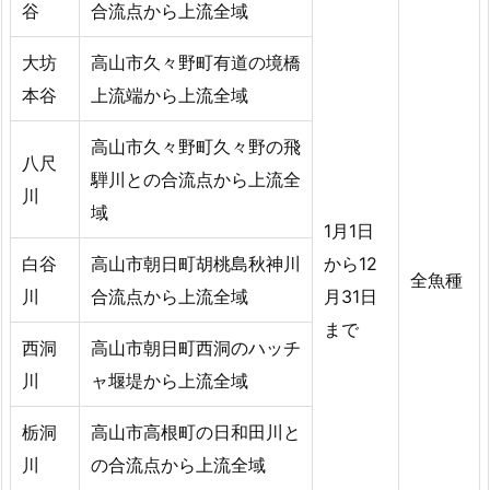
谷
合流点から上流全域
大坊
高山市久々野町有道の境橋
本谷
上流端から上流全域
高山市久々野町久々野の飛
八尺
騨川との合流点から上流全
川
域
1月1日
白谷
高山市朝日町胡桃島秋神川
から12
全魚種
川
合流点から上流全域
月31日
まで
西洞
高山市朝日町西洞のハッチ
川
ャ堰堤から上流全域
栃洞
高山市高根町の日和田川と
川
の合流点から上流全域