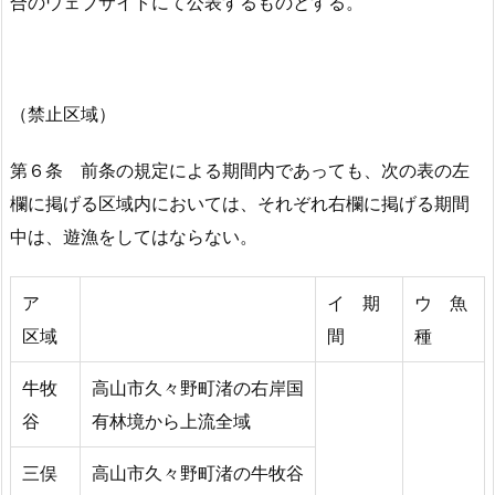
合のウェブサイトにて公表するものとする。
（禁止区域）
第６条 前条の規定による期間内であっても、次の表の左
欄に掲げる区域内においては、それぞれ右欄に掲げる期間
中は、遊漁をしてはならない。
ア
イ 期
ウ 魚
区域
間
種
牛牧
高山市久々野町渚の右岸国
谷
有林境から上流全域
三俣
高山市久々野町渚の牛牧谷