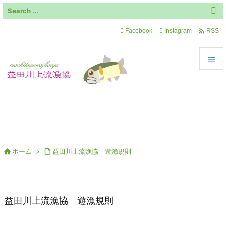

Facebook
Instagram
RSS


メニュ
飛騨川最上流部の自然豊かな地域です

サイド

前へ

ホーム
>

益田川上流漁協 遊漁規則

次へ

検索
益田川上流漁協 遊漁規則