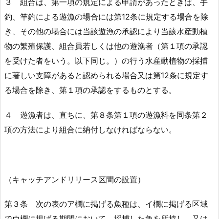
３ 組合は、第一項の規定による申請があったときは、手
釣、竿釣による遊漁の場合には第12条に規定する場合を除
き、その他の場合には当該遊漁の承認により当該水産動植
物の繁殖保護、組合員若しくは他の遊漁者（第１項の承認
を受けた者をいう。以下同じ。）の行う水産動植物の採捕
に著しい支障があると認められる場合又は第12条に規定す
る場合を除き、第１項の承認をするものとする。
４ 遊漁者は、直ちに、第８条第１項の遊漁料を同条第２
項の方法により組合に納付しなければならない。
（キャッチアンドリリース区間の設置）
第３条 次の表のア欄に掲げる魚種は、イ欄に掲げる区域
でウ欄に掲げる期間において、採捕した魚を所持し、又は