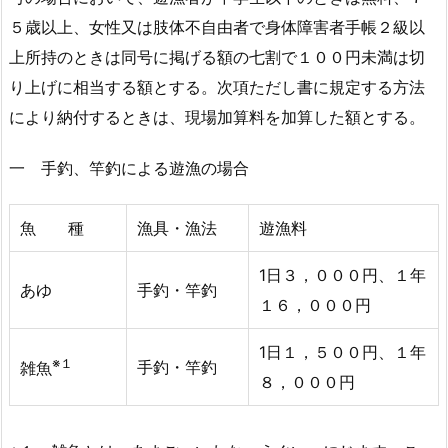
５歳以上、女性又は肢体不自由者で身体障害者手帳２級以
上所持のときは同号に掲げる額の七割で１００円未満は切
り上げに相当する額とする。次項ただし書に規定する方法
により納付するときは、現場加算料を加算した額とする。
一 手釣、竿釣による遊漁の場合
魚 種
漁具・漁法
遊漁料
1日３，０００円、１年
あゆ
手釣・竿釣
１６，０００円
1日１，５００円、１年
※１
手釣・竿釣
雑魚
８，０００円