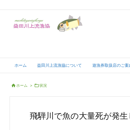
飛騨川最上流部の自然豊かな地域です
ホーム
益田川上流漁協について
遊漁券取扱店のご案

ホーム
>

状況
飛騨川で魚の大量死が発生