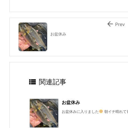

Prev
お盆休み

関連記事
お盆休み
お盆休みに入りました
朝イチ晴れて青