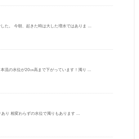
た。 今朝、起きた時は大した増水ではありま ...
流の水位が20㎝高まで下がっています！濁り ...
りあり 相変わらずの水位で濁りもあります ...