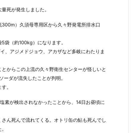
大量死が発生しました。
300m）久須母専用区から久々野発電所排水口
袋（約100kg）になります。
グイ、アジメドジョウ、アカザなど多岐にわたりま
ことからこの上流の久々野衛生センターが怪しいと
酸ソーダが流失したことが判明。
ます。
塩素が検出されなかったことから、14日お昼頃に
くさん死んで流れてくる。オトリ缶の鮎も死んでし
た。