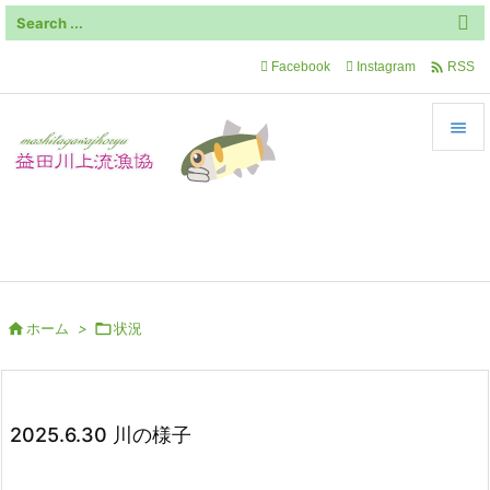

Facebook
Instagram
RSS


メニュ
飛騨川最上流部の自然豊かな地域です

サイド

前へ

ホーム
>

状況

次へ

検索
2025.6.30 川の様子