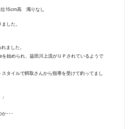
水位15cm高 濁りなし
りました。
われました。
beを始められ、益田川上流がＵＰされているようで
トスタイルで餌取さんから指導を受けて釣ってまし
！」
か･･･
m