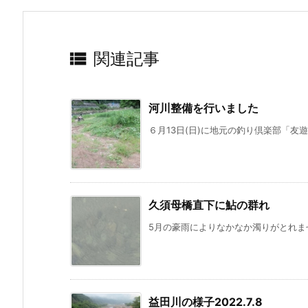

関連記事
河川整備を行いました
６月13日(日)に地元の釣り倶楽部「友遊
久須母橋直下に鮎の群れ
5月の豪雨によりなかなか濁りがとれませ
益田川の様子2022.7.8