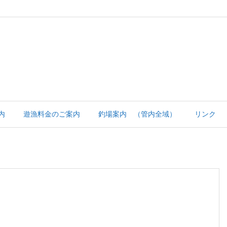
内
遊漁料金のご案内
釣場案内 （管内全域）
リンク