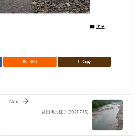

状況

RSS
Copy

Next
益田川の様子(2021.7.15)