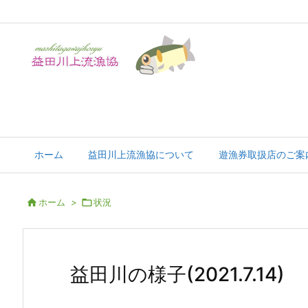
飛騨川最上流部の自然豊かな地域です
ホーム
益田川上流漁協について
遊漁券取扱店のご案

ホーム
>

状況
益田川の様子(2021.7.14)