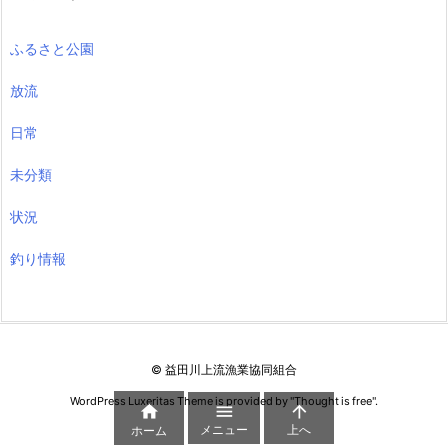
ふるさと公園
放流
日常
未分類
状況
釣り情報
©
益田川上流漁業協同組合
WordPress Luxeritas Theme is provided by "
Thought is free
".



メニュー
上へ
ホーム