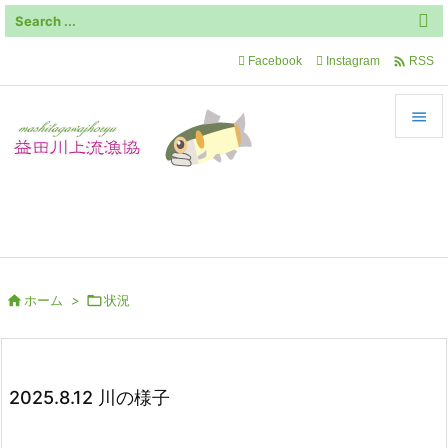

Facebook
Instagram
RSS


メニュ
飛騨川最上流部の自然豊かな地域です

サイド

前へ

ホーム
>

状況

次へ

検索
2025.8.12 川の様子